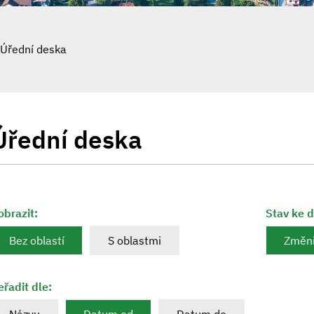
Úřední deska
Úřední deska
obrazit:
Stav ke 
Bez oblastí
S oblastmi
Změni
eřadit dle: