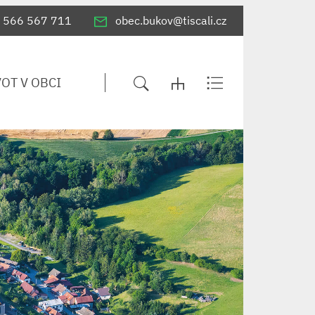
566 567 711
obec.bukov@tiscali.cz
VOT V OBCI