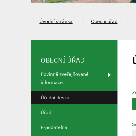
Úvodní stránka
Obecní úřad
OBECNÍ ÚŘAD
Povinně zveřejňované
informace
Z
Úřední deska
Úřad
S
E-podatelna