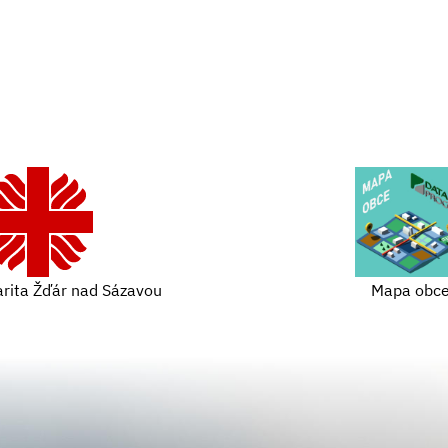
arita Žďár nad Sázavou
Mapa obc