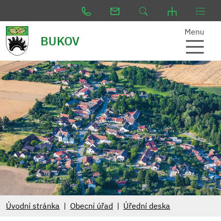
Menu
BUKOV
Úvodní stránka
Obecní úřad
Úřední deska