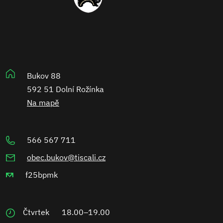
Bukov 88
592 51 Dolní Rožínka
Na mapě
566 567 711
obec.bukov@tiscali.cz
f25bpmk
Čtvrtek
18.00–19.00