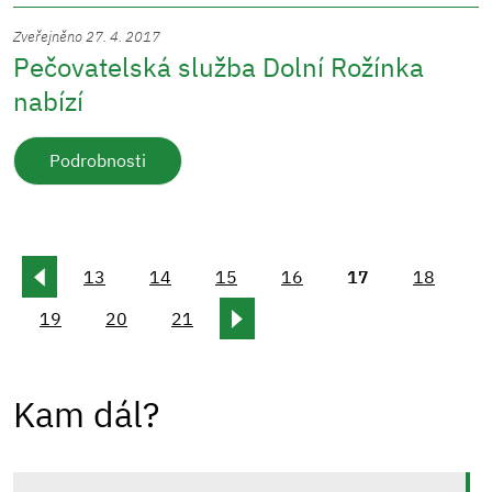
Zveřejněno 27. 4. 2017
Pečovatelská služba Dolní Rožínka
nabízí
Podrobnosti
13
14
15
16
17
18
19
20
21
Kam dál?