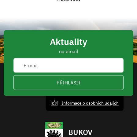
Aktuality
na email
PŘIHLÁSIT
Informace o osobních údajích
BUKOV