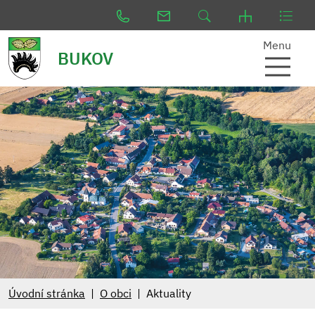
Menu
BUKOV
Úvodní stránka
O obci
Aktuality