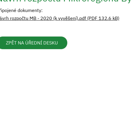
řipojené dokumenty:
ávrh rozpočtu MB - 2020 (k vyvěšení).pdf (PDF 132.6 kB)
ZPĚT NA ÚŘEDNÍ DESKU