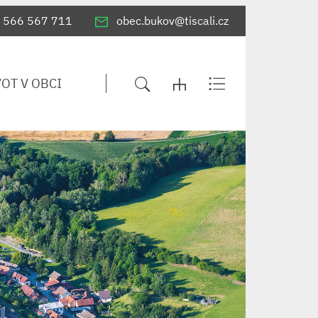
566 567 711
obec.bukov@tiscali.cz
VOT V OBCI