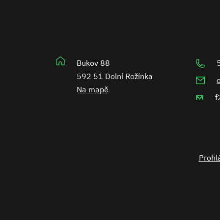
Bukov 88
592 51 Dolní Rožínka
Na mapě
f
Prohlá