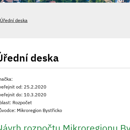
Úřední deska
Úřední deska
načka:
veřejnit od: 25.2.2020
veřejnit do: 10.3.2020
blast: Rozpočet
ůvodce: Mikroregion Bystřicko
Návrh rozpočtu Mikroregionu By