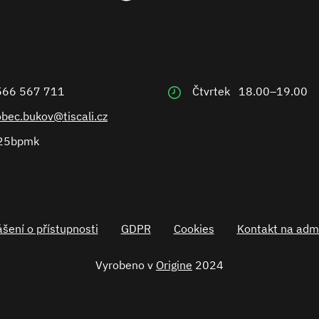
566 567 711
Čtvrtek
18.00–19.00
obec.bukov@tiscali.cz
25bpmk
šení o přístupnosti
GDPR
Cookies
Kontakt na admi
Vyrobeno v
Origine
2024