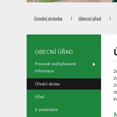
Úvodní stránka
Obecní úřad
OBECNÍ ÚŘAD
Povinně zveřejňované
informace
Z
Z
Úřední deska
Z
O
Úřad
P
E-podatelna