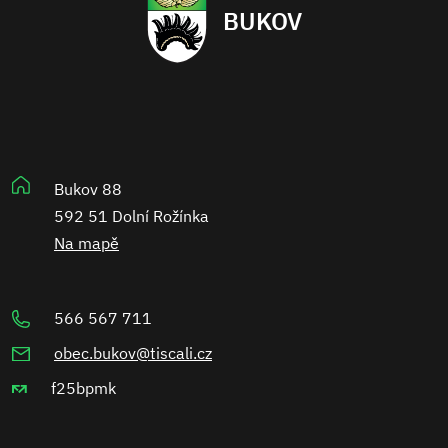
BUKOV
Bukov 88
592 51 Dolní Rožínka
Na mapě
566 567 711
obec.bukov@tiscali.cz
f25bpmk