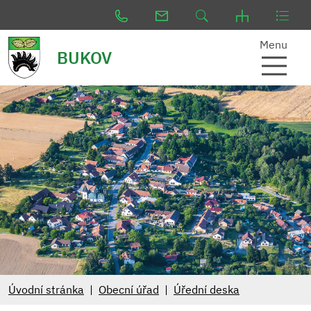
Menu
BUKOV
Úvodní stránka
Obecní úřad
Úřední deska