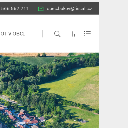
566 567 711
obec.bukov@tiscali.cz
VOT V OBCI