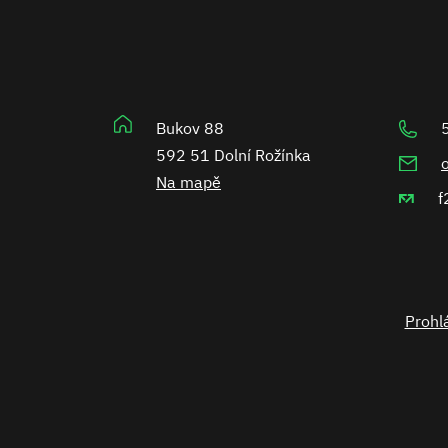
Bukov 88
592 51 Dolní Rožínka
Na mapě
f
Prohlá