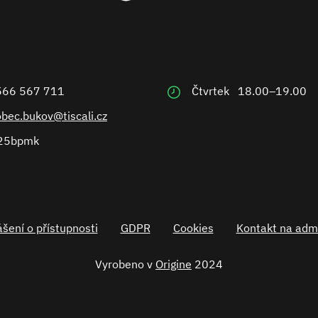
566 567 711
Čtvrtek
18.00–19.00
obec.bukov@tiscali.cz
25bpmk
šení o přístupnosti
GDPR
Cookies
Kontakt na admi
Vyrobeno v
Origine
2024