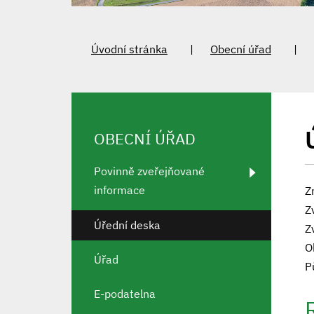
Úvodní stránka
Obecní úřad
OBECNÍ ÚŘAD
Povinně zveřejňované
informace
Z
Z
Úřední deska
Z
O
Úřad
P
E-podatelna