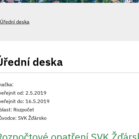
Úřední deska
Úřední deska
načka:
veřejnit od: 2.5.2019
veřejnit do: 16.5.2019
blast: Rozpočet
ůvodce: SVK Žďársko
Rozpočtové opatření SVK Žďár