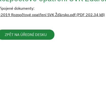
řipojené dokumenty:
-2019 Rozpočtové opatření SVK Žďársko.pdf (PDF 202.34 kB)
ZPĚT NA ÚŘEDNÍ DESKU