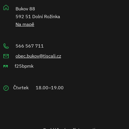
Bukov 88
592 51 Dolní Rožínka
Na mapě
566 567 711
obec.bukov@tiscali.cz
f25bpmk
Čtvrtek
18.00–19.00