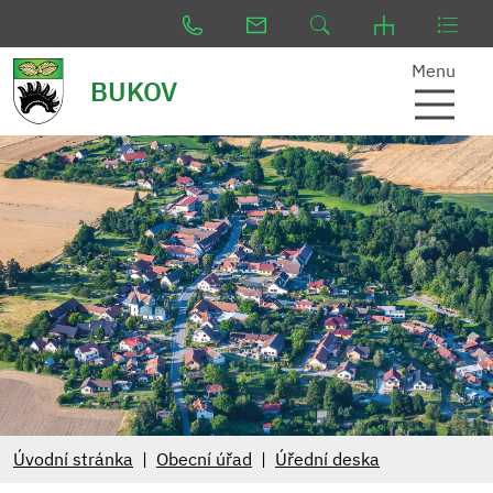
Menu
BUKOV
Úvodní stránka
Obecní úřad
Úřední deska