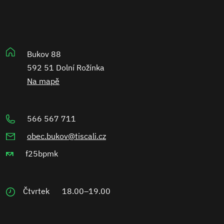
Bukov 88
592 51 Dolní Rožínka
Na mapě
566 567 711
obec.bukov@tiscali.cz
f25bpmk
Čtvrtek
18.00–19.00