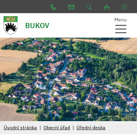
Menu
BUKOV
Úvodní stránka
Obecní úřad
Úřední deska