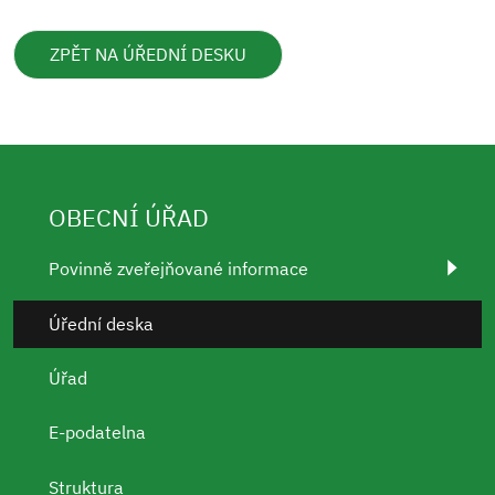
ZPĚT NA ÚŘEDNÍ DESKU
OBECNÍ ÚŘAD
Povinně zveřejňované informace
Úřední deska
Úřad
E-podatelna
Struktura