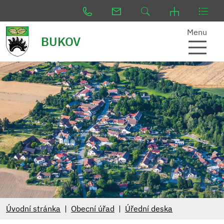
Menu
BUKOV
Úvodní stránka
Obecní úřad
Úřední deska