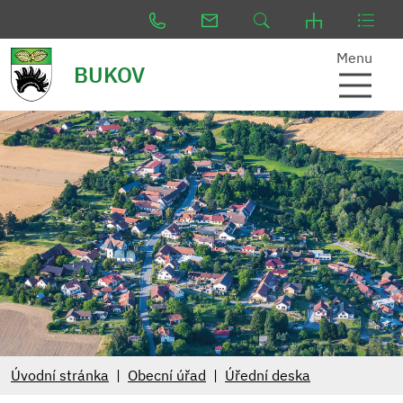
Menu
BUKOV
Úvodní stránka
Obecní úřad
Úřední deska