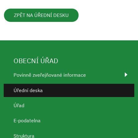
ZPĚT NA ÚŘEDNÍ DESKU
OBECNÍ ÚŘAD
Povinně zveřejňované informace
Úřední deska
Úřad
E-podatelna
Struktura