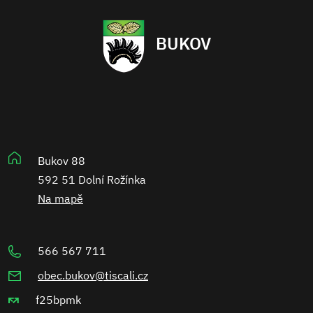
BUKOV
Bukov 88
592 51 Dolní Rožínka
Na mapě
566 567 711
obec.bukov@tiscali.cz
f25bpmk