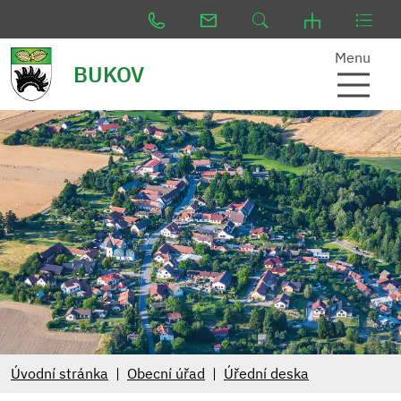
Menu
BUKOV
Úvodní stránka
Obecní úřad
Úřední deska