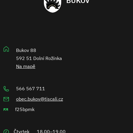
BUKOV
Bukov 88
592 51 Dolní Rožínka
Na mapě
566 567 711
obec.bukov@tiscali.cz
f25bpmk
Čtvrtek
18.00–19.00