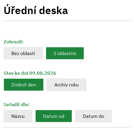
Úřední deska
Zobrazit:
Bez oblastí
S oblastmi
Stav ke dni 09.08.2026
Změnit den
Archiv roku
Seřadit dle:
Názvu
Datum od
Datum do