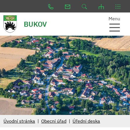
Menu
BUKOV
Úvodní stránka
Obecní úřad
Úřední deska