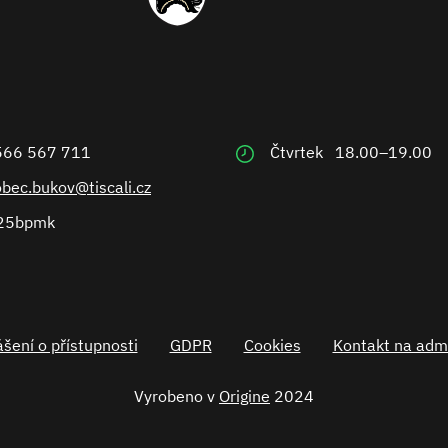
566 567 711
Čtvrtek
18.00–19.00
obec.bukov@tiscali.cz
25bpmk
šení o přístupnosti
GDPR
Cookies
Kontakt na admi
Vyrobeno v
Origine
2024