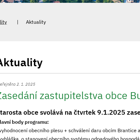
lity
Aktuality
Aktuality
eřejněno 2. 1. 2025
Zasedání zastupitelstva obce B
tarosta obce svolává na čtvrtek 9.1.2025 zase
lavní body programu:
 vyhodnocení obecního plesu + schválení daru obcím Brantice 
 vyhláška o stanovení obecního systému odpadového hospodá