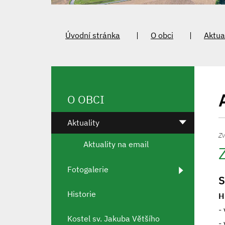
Úvodní stránka
O obci
Aktua
O OBCI
Aktuality
Zv
Aktuality na email
Fotogalerie
S
Historie
H
-
Kostel sv. Jakuba Většího
-