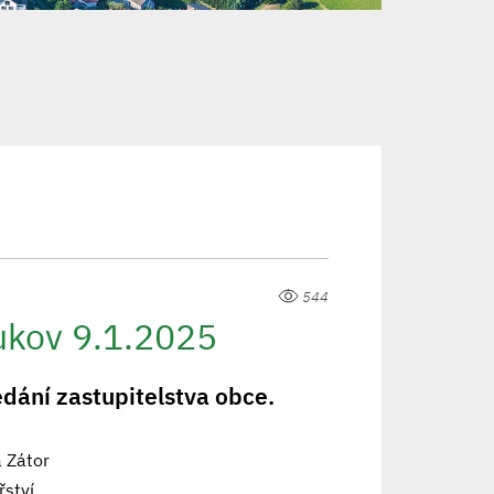
544
ukov 9.1.2025
dání zastupitelstva obce.
a Zátor
řství