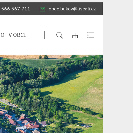
566 567 711
obec.bukov@tiscali.cz
VOT V OBCI