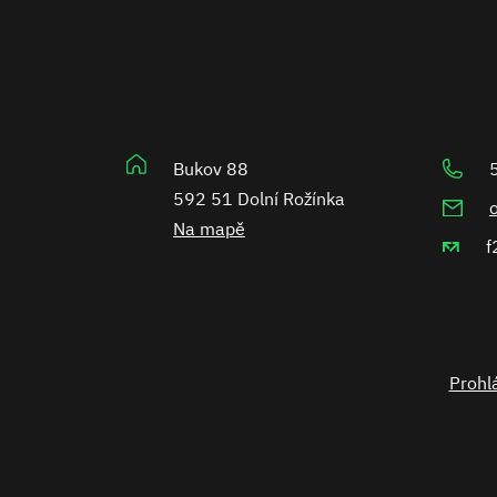
Bukov 88
592 51 Dolní Rožínka
Na mapě
f
Prohlá