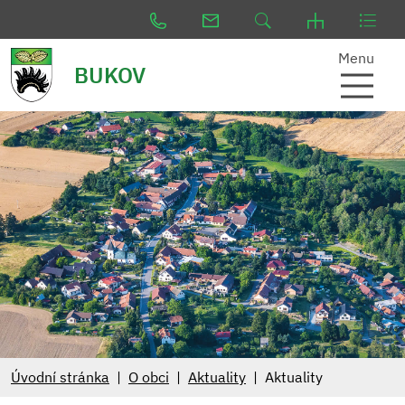
Menu
BUKOV
Úvodní stránka
O obci
Aktuality
Aktuality