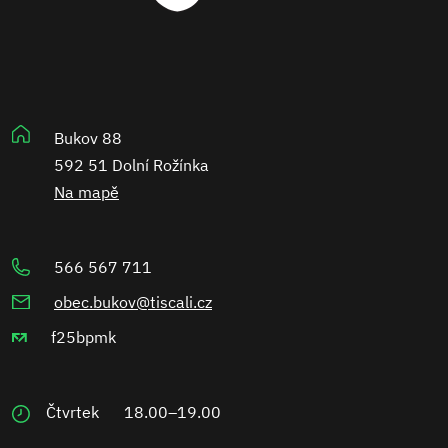
Bukov 88
592 51 Dolní Rožínka
Na mapě
566 567 711
obec.bukov@tiscali.cz
f25bpmk
Čtvrtek
18.00–19.00