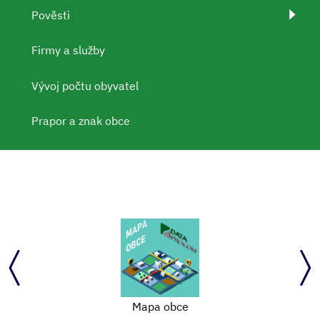
Pověsti
Firmy a služby
Vývoj počtu obyvatel
Prapor a znak obce
Mapa obce