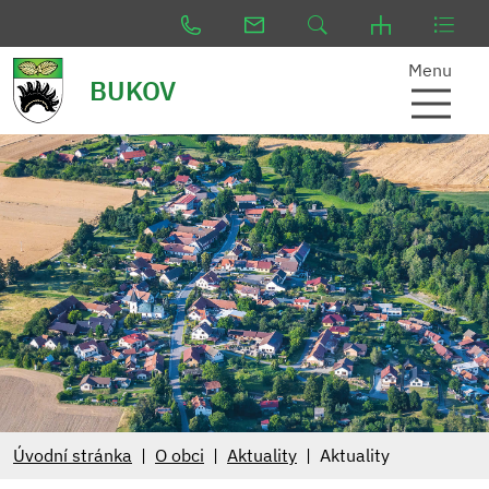
Menu
BUKOV
Úvodní stránka
O obci
Aktuality
Aktuality