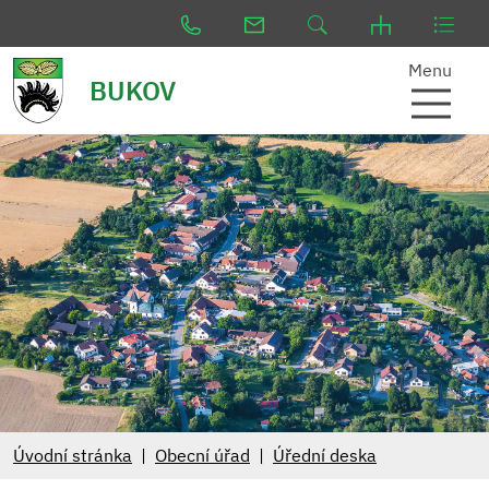
Menu
BUKOV
Úvodní stránka
Obecní úřad
Úřední deska