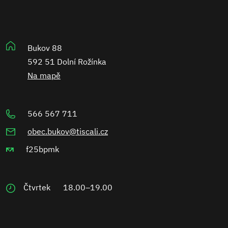
Bukov 88
592 51 Dolní Rožínka
Na mapě
566 567 711
obec.bukov@tiscali.cz
f25bpmk
Čtvrtek
18.00–19.00