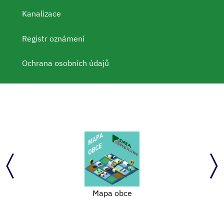
Kanalizace
Registr oznámení
Ochrana osobních údajů
Oblastní charita Žďár nad Sázavou