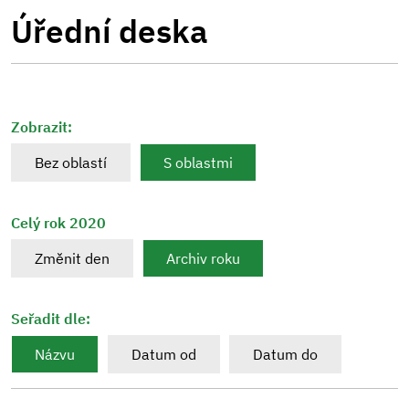
Úřední deska
Zobrazit:
Bez oblastí
S oblastmi
Celý rok 2020
Změnit den
Archiv roku
Seřadit dle:
Názvu
Datum od
Datum do