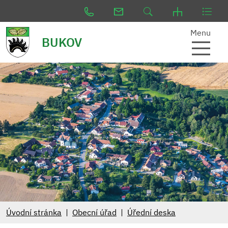
Menu
BUKOV
Úvodní stránka
Obecní úřad
Úřední deska