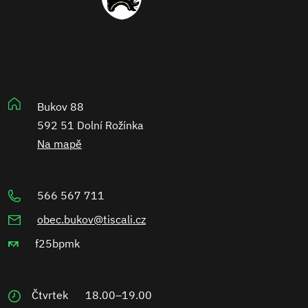
Bukov 88
592 51 Dolní Rožínka
Na mapě
566 567 711
obec.bukov@tiscali.cz
f25bpmk
Čtvrtek
18.00–19.00