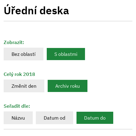
Úřední deska
Zobrazit:
Bez oblastí
S oblastmi
Celý rok 2018
Změnit den
Archiv roku
Seřadit dle:
Názvu
Datum od
Datum do