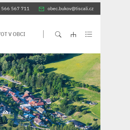
566 567 711
obec.bukov@tiscali.cz
VOT V OBCI