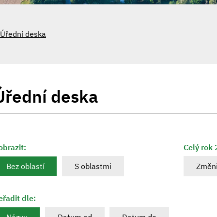
Úřední deska
Úřední deska
obrazit:
Celý rok
Bez oblastí
S oblastmi
Změni
eřadit dle: