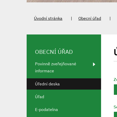
Úvodní stránka
Obecní úřad
OBECNÍ ÚŘAD
Povinně zveřejňované
informace
Z
Úřední deska
Úřad
S
E-podatelna