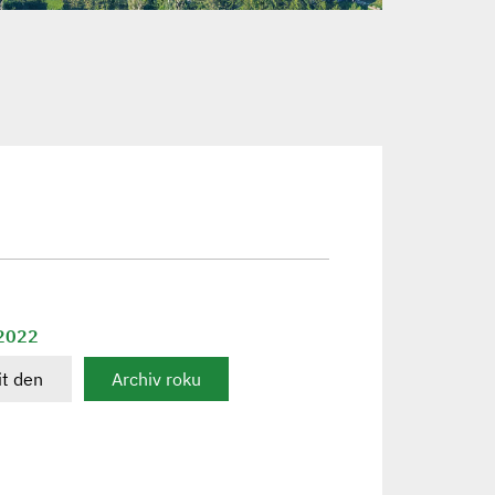
 2022
t den
Archiv roku