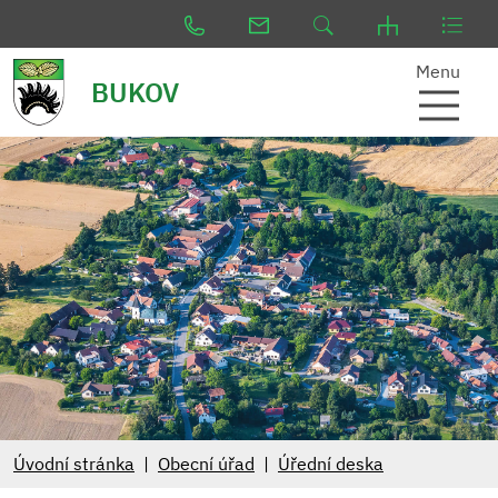
Menu
BUKOV
Úvodní stránka
Obecní úřad
Úřední deska