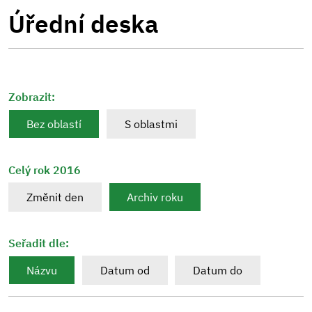
Úřední deska
Zobrazit:
Bez oblastí
S oblastmi
Celý rok 2016
Změnit den
Archiv roku
Seřadit dle:
Názvu
Datum od
Datum do