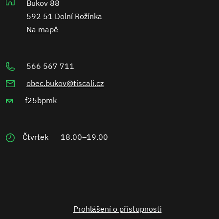
Bukov 88
592 51 Dolní Rožínka
Na mapě
566 567 711
obec.bukov@tiscali.cz
f25bpmk
Čtvrtek
18.00–19.00
Prohlášení o přístupnosti