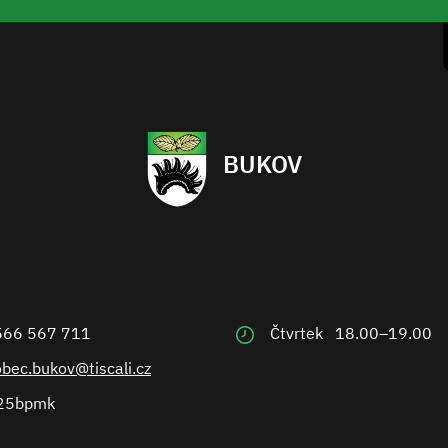
BUKOV
566 567 711
Čtvrtek
18.00–19.00
obec.bukov@tiscali.cz
25bpmk