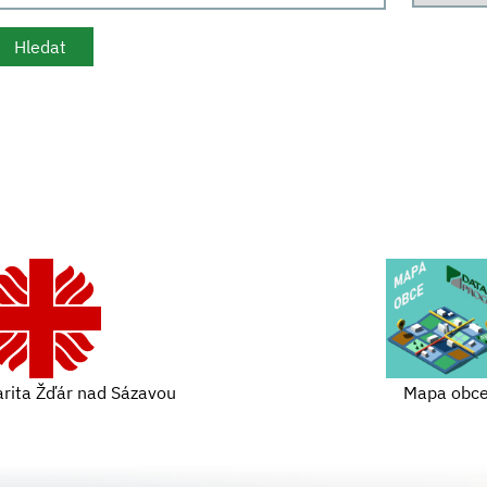
arita Žďár nad Sázavou
Mapa obc