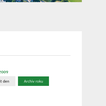
 2009
t den
Archiv roku