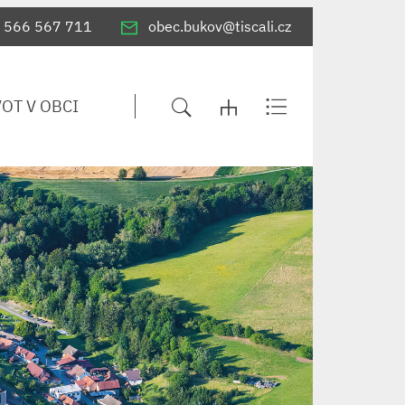
566 567 711
obec.bukov@tiscali.cz
VOT V OBCI