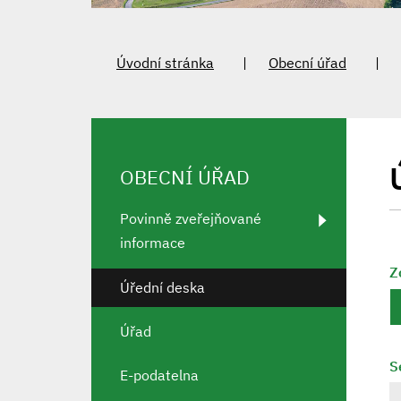
Úvodní stránka
Obecní úřad
OBECNÍ ÚŘAD
Povinně zveřejňované
informace
Z
Úřední deska
Úřad
S
E-podatelna