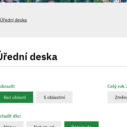
Úřední deska
Úřední deska
obrazit:
Celý rok
Bez oblastí
S oblastmi
Změni
eřadit dle: