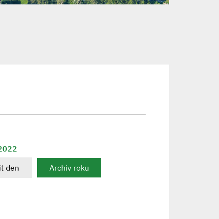
 2022
t den
Archiv roku