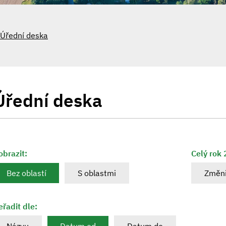
Úřední deska
Úřední deska
obrazit:
Celý rok
Bez oblastí
S oblastmi
Změni
eřadit dle: