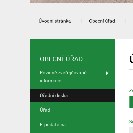
Úvodní stránka
Obecní úřad
OBECNÍ ÚŘAD
Povinně zveřejňované
informace
Z
Úřední deska
Úřad
S
E-podatelna