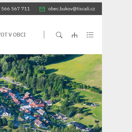
566 567 711
obec.bukov@tiscali.cz
VOT V OBCI