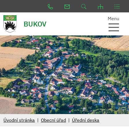
Menu
BUKOV
Úvodní stránka
Obecní úřad
Úřední deska