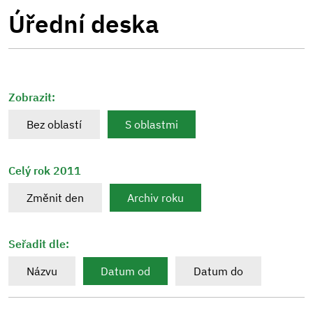
Úřední deska
Zobrazit:
Bez oblastí
S oblastmi
Celý rok 2011
Změnit den
Archiv roku
Seřadit dle:
Názvu
Datum od
Datum do