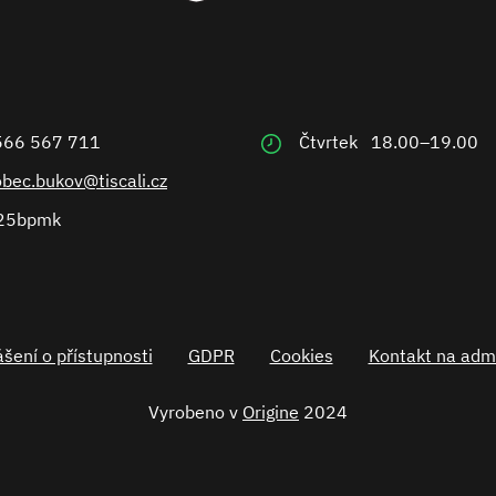
566 567 711
Čtvrtek
18.00–19.00
obec.bukov@tiscali.cz
25bpmk
šení o přístupnosti
GDPR
Cookies
Kontakt na admi
Vyrobeno v
Origine
2024