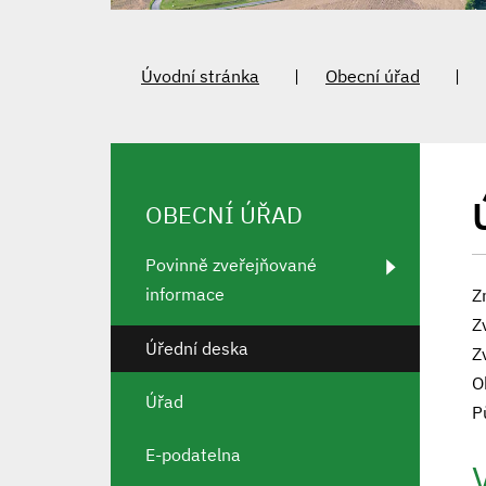
Úvodní stránka
Obecní úřad
OBECNÍ ÚŘAD
Povinně zveřejňované
informace
Z
Z
Úřední deska
Z
O
Úřad
P
E-podatelna