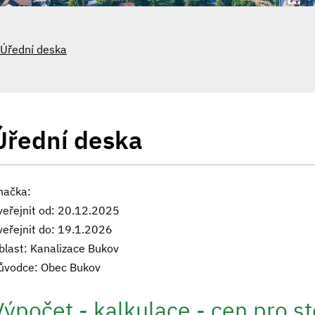
Úřední deska
Úřední deska
načka:
veřejnit od: 20.12.2025
veřejnit do: 19.1.2026
blast: Kanalizace Bukov
ůvodce: Obec Bukov
Výpočet - kalkulace - cen pro s