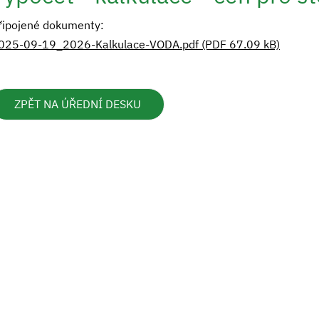
řipojené dokumenty:
025-09-19_2026-Kalkulace-VODA.pdf (PDF 67.09 kB)
ZPĚT NA ÚŘEDNÍ DESKU