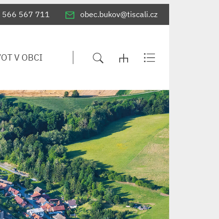
566 567 711
obec.bukov@tiscali.cz
VOT V OBCI