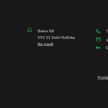
Bukov 88
592 51 Dolní Rožínka
Na mapě
f
Prohlá