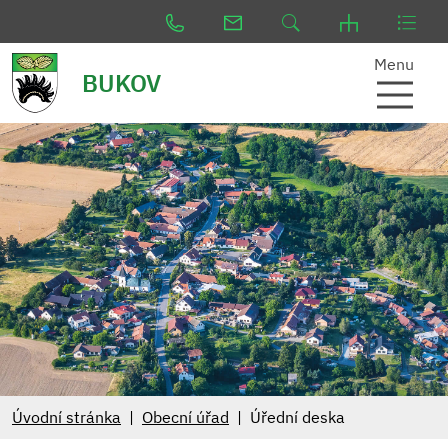
Menu
BUKOV
Úvodní stránka
Obecní úřad
Úřední deska