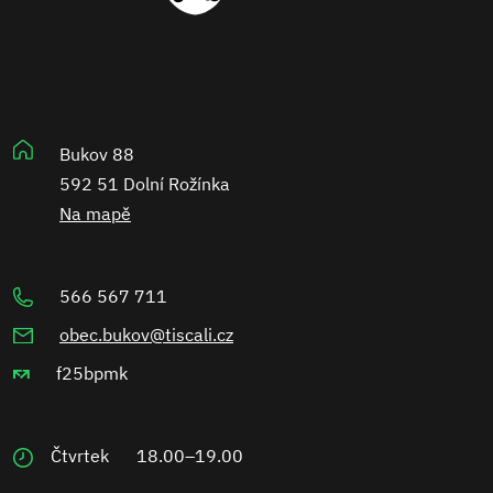
Bukov 88
592 51 Dolní Rožínka
Na mapě
566 567 711
obec.bukov@tiscali.cz
f25bpmk
Čtvrtek
18.00–19.00