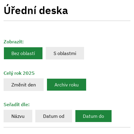
Úřední deska
Zobrazit:
Bez oblastí
S oblastmi
Celý rok 2025
Změnit den
Archiv roku
Seřadit dle:
Názvu
Datum od
Datum do