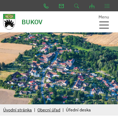
Menu
BUKOV
Úvodní stránka
Obecní úřad
Úřední deska