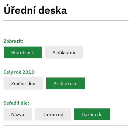
Úřední deska
Zobrazit:
Bez oblastí
S oblastmi
Celý rok 2013
Změnit den
Archiv roku
Seřadit dle:
Názvu
Datum od
Datum do