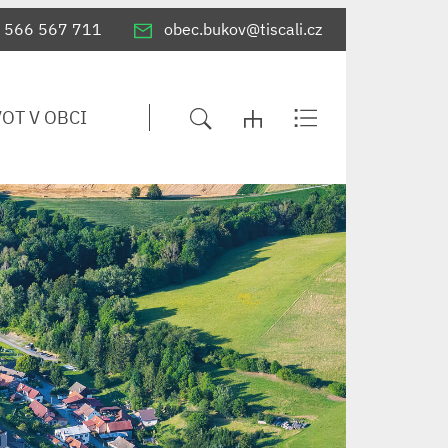
566 567 711
obec.bukov@tiscali.cz
VOT V OBCI