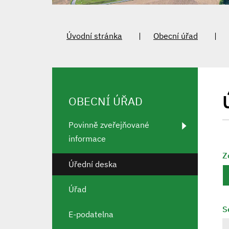
Úvodní stránka
Obecní úřad
OBECNÍ ÚŘAD
Povinně zveřejňované
informace
Z
Úřední deska
Úřad
S
E-podatelna