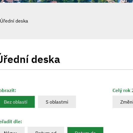
Úřední deska
Úřední deska
obrazit:
Celý rok
Bez oblastí
S oblastmi
Změni
eřadit dle: