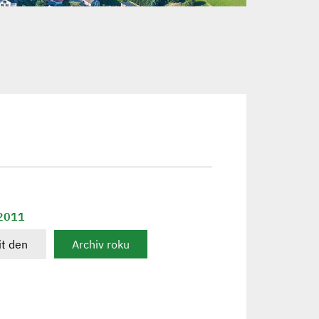
 2011
t den
Archiv roku