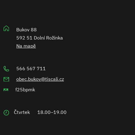
Bukov 88
592 51 Dolní Rožínka
Na mapě
566 567 711
obec.bukov@tiscali.cz
f25bpmk
Čtvrtek
18.00–19.00