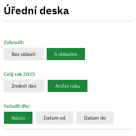
Úřední deska
Zobrazit:
Bez oblastí
S oblastmi
Celý rok 2025
Změnit den
Archiv roku
Seřadit dle:
Názvu
Datum od
Datum do