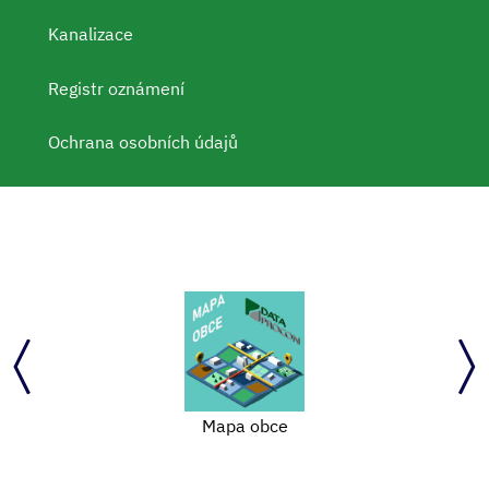
Kanalizace
Registr oznámení
Ochrana osobních údajů
Oblastní charita Žďár nad Sázavou