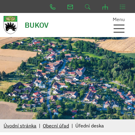
Menu
BUKOV
Úvodní stránka
Obecní úřad
Úřední deska