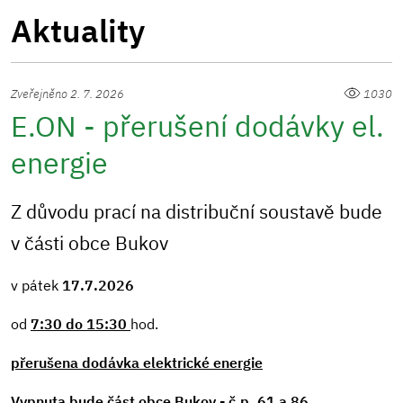
Aktuality
Zveřejněno 2. 7. 2026
1030
E.ON - přerušení dodávky el.
energie
Z důvodu prací na distribuční soustavě bude
v části obce Bukov
v pátek
17.7.2026
od
7
:30 do 15:30
hod.
přerušena dodávka elektrické energie
Vypnuta bude část obce Bukov - č.p. 61 a 86