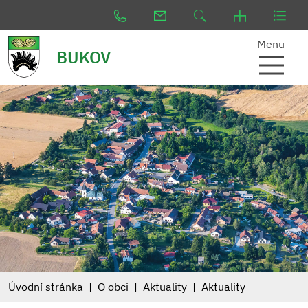
Menu
BUKOV
Úvodní stránka
O obci
Aktuality
Aktuality