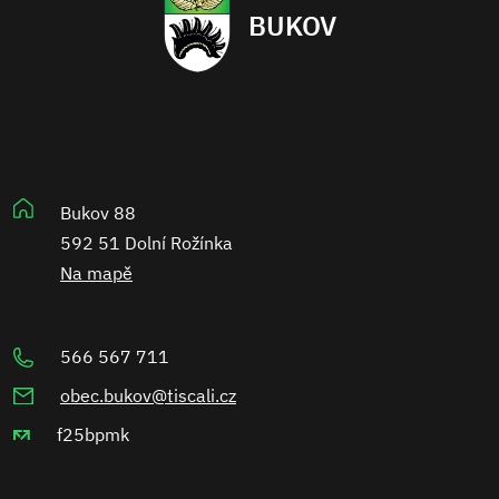
BUKOV
Bukov 88
592 51 Dolní Rožínka
Na mapě
566 567 711
obec.bukov@tiscali.cz
f25bpmk