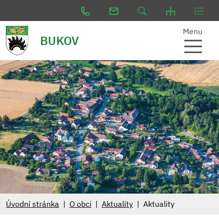
Menu
BUKOV
Úvodní stránka
O obci
Aktuality
Aktuality