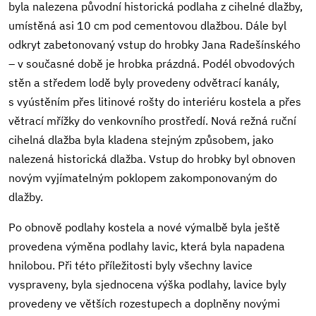
byla nalezena původní historická podlaha z cihelné dlažby,
umístěná asi 10 cm pod cementovou dlažbou. Dále byl
odkryt zabetonovaný vstup do hrobky Jana Radešínského
– v současné době je hrobka prázdná. Podél obvodových
stěn a středem lodě byly provedeny odvětrací kanály,
s vyústěním přes litinové rošty do interiéru kostela a přes
větrací mřížky do venkovního prostředí. Nová režná ruční
cihelná dlažba byla kladena stejným způsobem, jako
nalezená historická dlažba. Vstup do hrobky byl obnoven
novým vyjímatelným poklopem zakomponovaným do
dlažby.
Po obnově podlahy kostela a nové výmalbě byla ještě
provedena výměna podlahy lavic, která byla napadena
hnilobou. Při této příležitosti byly všechny lavice
vyspraveny, byla sjednocena výška podlahy, lavice byly
provedeny ve větších rozestupech a doplněny novými