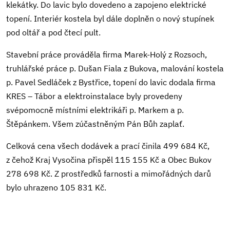
klekátky. Do lavic bylo dovedeno a zapojeno elektrické
topení. Interiér kostela byl dále doplněn o nový stupínek
pod oltář a pod čtecí pult.
Stavební práce prováděla firma Marek-Holý z Rozsoch,
truhlářské práce p. Dušan Fiala z Bukova, malování kostela
p. Pavel Sedláček z Bystřice, topení do lavic dodala firma
KRES – Tábor a elektroinstalace byly provedeny
svépomocně místními elektrikáři p. Markem a p.
Štěpánkem. Všem zúčastněným Pán Bůh zaplať.
Celková cena všech dodávek a prací činila 499 684 Kč,
z čehož Kraj Vysočina přispěl 115 155 Kč a Obec Bukov
278 698 Kč. Z prostředků farnosti a mimořádných darů
bylo uhrazeno 105 831 Kč.